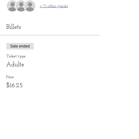
+ 71 other guests
Billets
Sale ended
Ticket type
Adulte
Price
$16.25
Sale ended
Ticket type
12 ans et moins