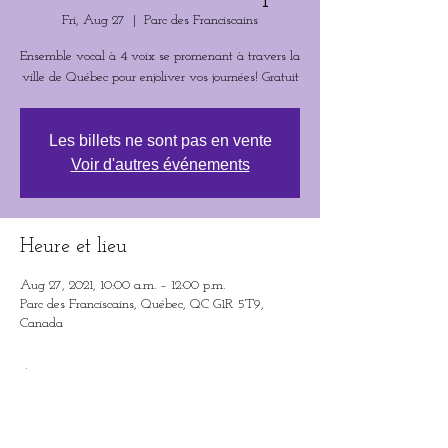
Fri, Aug 27
  |  
Parc des Franciscains
Ensemble vocal à 4 voix se promenant à travers la
ville de Québec pour enjoliver vos journées! Gratuit
Les billets ne sont pas en vente
Voir d'autres événements
Heure et lieu
Aug 27, 2021, 10:00 a.m. – 12:00 p.m.
Parc des Franciscains, Québec, QC G1R 5T9,
Canada
À propos de l'événement
Avec Zita Bombardier, Cassandra Lindsay-
Allard, Anne Payer et Marie Tan 