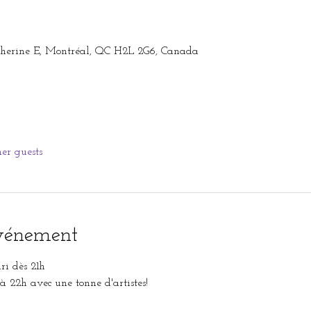
atherine E, Montréal, QC H2L 2G6, Canada
her guests
événement
ri dès 21h
 22h avec une tonne d'artistes!