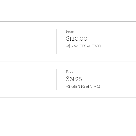
Price
$120.00
+$17.98 TPS et TVQ
Price
$31.25
+$4.68 TPS et TVQ