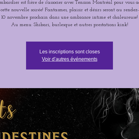
mbardier est fière de s'associer avec Tension Montréal pour vous ac
 cette nouvelle soirée! Fantasmes, plaisir et désirs seront au rendez
10 novembre prochain dans une ambiance intime et chaleureuse!
Au menu: Shibari, burlesque et autres prestations kink!
Les inscriptions sont closes
Voir d'autres événements