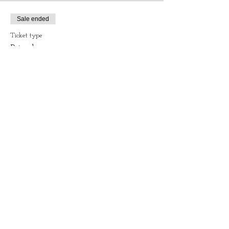
Sale ended
Ticket type
Régulier
More info
Price
$10.00
Partager cet événement