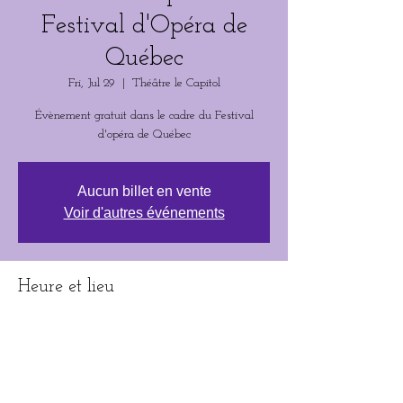
Festival d'Opéra de
Québec
Fri, Jul 29
  |  
Théâtre le Capitol
Évènement gratuit dans le cadre du Festival
d'opéra de Québec
Aucun billet en vente
Voir d'autres événements
Heure et lieu
Jul 29, 2022, 12:30 p.m. – 2:30 p.m.
Théâtre le Capitol, 972 Rue Saint-Jean, Québec,
QC G1R 1R5, Canada