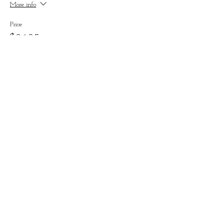
More info
Price
$26.25
Sold Out
Ticket type
Étudiant
More info
Price
$21.25
This event is sold out